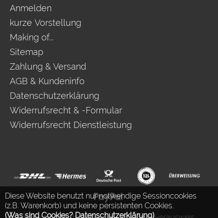
Anmelden
kurze Vorstellung
Making of...
Sitemap
Zahlung & Versand
AGB & Kundeninfo
Datenschutzerklärung
Widerrufsrecht & -Formular
Widerrufsrecht Dienstleistung
Diese Website benutzt nur notwendige Sessioncookies
(z.B. Warenkorb) und keine persistenten Cookies.
(Was sind Cookies? Datenschutzerklärung)
.
Alle Preise sind Endpreise. Kein Umsatzsteuerausweis