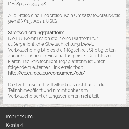
DE2899722395148
Alle Preise sind Endpreise. Kein Umsatzsteuerausweis
gemäß §19, Abs.1 UStG.
Streitschlichtungsplattform
Die EU-Kommission stellt eine Plattform für
außergerichtliche Streitschlichtung bereit.
Verbrauchern gibt dies die Möglichkeit Streitigkeiten
zunächst ohne die Einschaltung eines Gerichts zu
klären. Die Streitschlichtungsplattform ist unter
folgendem externen Link erreichbar:
http://ec.europa.eu/consumers/odr/
Die Fa. Feinschrift fällt allerdings nicht unter die
Teilnahmepflicht und nimmt daher am
Verbraucherschlichtungsverfahren
nicht
teil.
Impressum
Kontakt