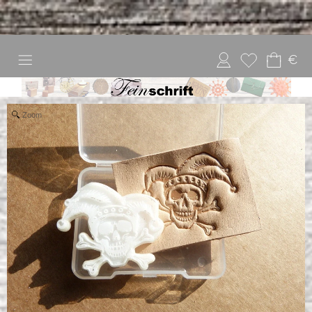
€
Zoom