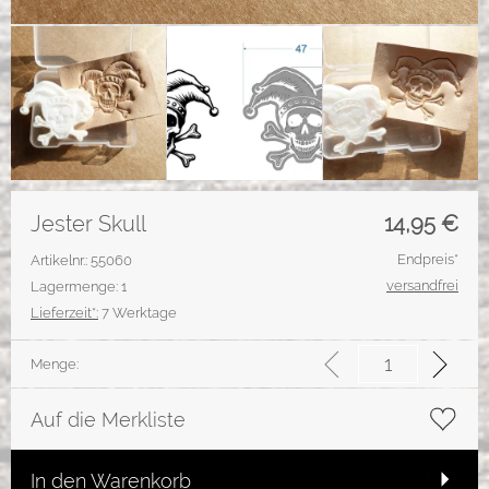
Jester Skull
14,95
€
Endpreis*
Artikelnr.: 55060
versandfrei
Lagermenge: 1
Lieferzeit*:
7 Werktage
Menge:
Auf die Merkliste
In den Warenkorb