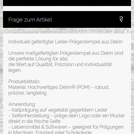
Frage zum Artikel
Individuell gefertigter Leder-Prägestempel aus Delrin
Unsere maßgefertigten Prägestempel aus Delrin sind
die perfekte Lösung für alle,
die Wert auf Qualität, Präzision und Individualität
legen.
Produktdetails:
Material: Hochwertiges Delrin® (POM) – robust,
präzise, langlebig
Anwendung:
- Kaltprägung auf vegetabil gegerbtem Leder
- Seifenherstellung – präge dein Logo oder ein Muster
direkt in die frische Seife
- Lebensmittel & Süßwaren – geeignet für Prägungen
in Marzipan, Fondant oder Schokolade