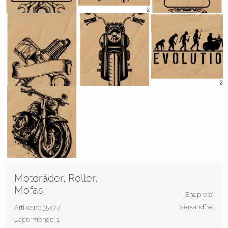
Motoräder, Roller,
Mofas
Endpreis*
versandfrei
Artikelnr.: 35477
Lagermenge: 1