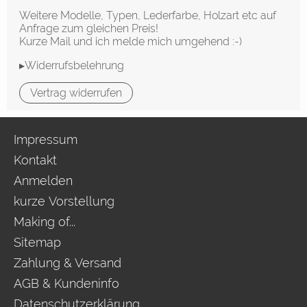
Weitere Modelle, Typen, Lederfarbe, Holzart etc auf
Anfrage zum gleichen Preis!
Kurze Mail und ich melde mich umgehend :-)
▸Widerrufsbelehrung
Vertrag widerrufen
Impressum
Kontakt
Anmelden
kurze Vorstellung
Making of...
Sitemap
Zahlung & Versand
AGB & Kundeninfo
Datenschutzerklärung