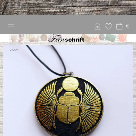
€
Zoom