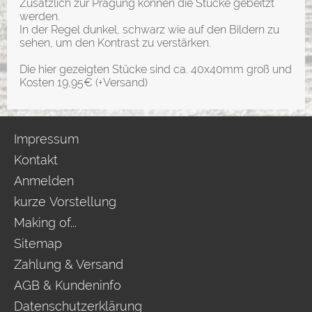
Zusätzlich zur Prägung können die Stücke gebeitzt
werden.
In der Regel dunkel, schwarz wie auf den Bildern zu
sehen, um den Kontrast zu verstärken.
Die hier gezeigten Stücke sind ca. 40x40mm groß und
Kosten 19,95€ (+Versand)
Impressum
Kontakt
Anmelden
kurze Vorstellung
Making of...
Sitemap
Zahlung & Versand
AGB & Kundeninfo
Datenschutzerklärung